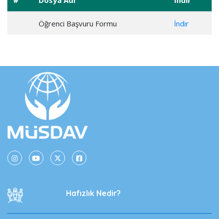
#
Dosya Adı
İndir
Öğrenci Başvuru Formu
İndir
Hafızlık Nedir?