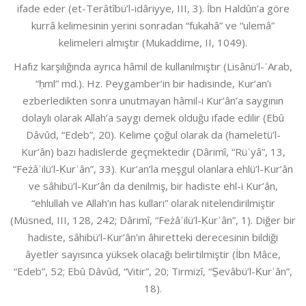
ifade eder (et-Terâtîbü’l-idâriyye, III, 3). İbn Haldûn’a göre
kurrâ kelimesinin yerini sonradan “fukahâ” ve “ulemâ”
kelimeleri almıştır (Mukaddime, II, 1049).
Hafız karşılığında ayrıca hâmil de kullanılmıştır (Lisânü’l-ʿArab,
“ḥml” md.). Hz. Peygamber’in bir hadisinde, Kur’an’ı
ezberledikten sonra unutmayan hâmil-i Kur’ân’a saygının
dolaylı olarak Allah’a saygı demek olduğu ifade edilir (Ebû
Dâvûd, “Edeb”, 20). Kelime çoğul olarak da (hameletü’l-
Kur’ân) bazı hadislerde geçmektedir (Dârimî, “Rüʾyâ”, 13,
“Feżâʾilü’l-Ḳurʾân”, 33). Kur’an’la meşgul olanlara ehlü’l-Kur’ân
ve sâhibü’l-Kur’ân da denilmiş, bir hadiste ehl-i Kur’ân,
“ehlullah ve Allah’ın has kulları” olarak nitelendirilmiştir
(Müsned, III, 128, 242; Dârimî, “Feżâʾilü’l-Ḳurʾân”, 1). Diğer bir
hadiste, sâhibü’l-Kur’ân’ın âhiretteki derecesinin bildiği
âyetler sayısınca yüksek olacağı belirtilmiştir (İbn Mâce,
“Edeb”, 52; Ebû Dâvûd, “Vitir”, 20; Tirmizî, “S̱evâbü’l-Ḳurʾân”,
18).