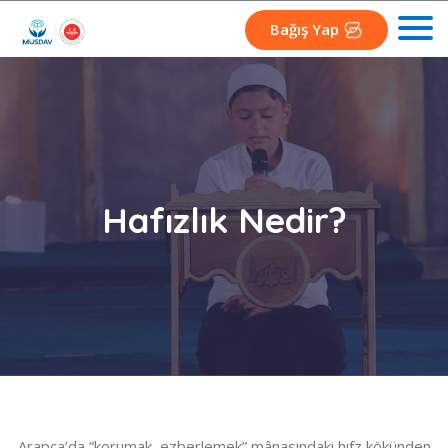
Bağış Yap
Hafızlık Nedir?
Arapça’da “korumak, ezberlemek” mânasındaki hıfz kökünden