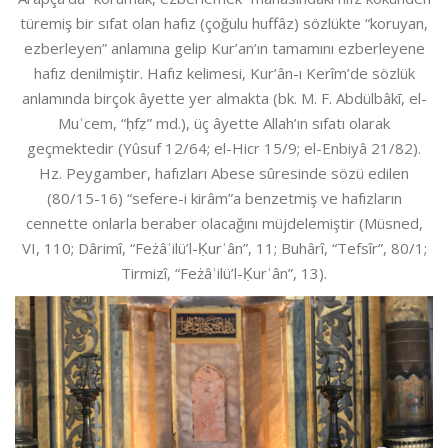
türemiş bir sıfat olan hafız (çoğulu huffâz) sözlükte “koruyan,
ezberleyen” anlamına gelip Kur’an’ın tamamını ezberleyene
hafız denilmiştir. Hafız kelimesi, Kur’ân-ı Kerîm’de sözlük
anlamında birçok âyette yer almakta (bk. M. F. Abdülbâkī, el-
Muʿcem, “ḥfẓ” md.), üç âyette Allah’ın sıfatı olarak
geçmektedir (Yûsuf 12/64; el-Hicr 15/9; el-Enbiyâ 21/82).
Hz. Peygamber, hafızları Abese sûresinde sözü edilen
(80/15-16) “sefere-i kirâm”a benzetmiş ve hafızların
cennette onlarla beraber olacağını müjdelemiştir (Müsned,
VI, 110; Dârimî, “Feżâʾilü’l-Ḳurʾân”, 11; Buhârî, “Tefsîr”, 80/1;
Tirmizî, “Feżâʾilü’l-Ḳurʾân”, 13).