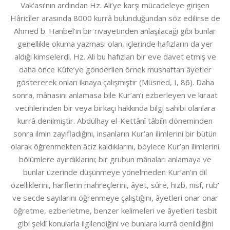
Vak‘ası’nın ardından Hz. Ali’ye karşı mücadeleye girişen
Hâricîler arasında 8000 kurrâ bulunduğundan söz edilirse de
Ahmed b. Hanbel’in bir rivayetinden anlaşılacağı gibi bunlar
genellikle okuma yazması olan, içlerinde hafızların da yer
aldığı kimselerdi. Hz. Ali bu hafızları bir eve davet etmiş ve
daha önce Kûfe’ye gönderilen örnek mushaftan âyetler
göstererek onları iknaya çalışmıştır (Müsned, I, 86). Daha
sonra, mânasını anlamasa bile Kur’an’ı ezberleyen ve kıraat
vecihlerinden bir veya birkaçı hakkında bilgi sahibi olanlara
kurrâ denilmiştir. Abdülhay el-Kettânî tâbiîn döneminden
sonra ilmin zayıfladığını, insanların Kur’an ilimlerini bir bütün
olarak öğrenmekten âciz kaldıklarını, böylece Kur’an ilimlerini
bölümlere ayırdıklarını; bir grubun mânaları anlamaya ve
bunlar üzerinde düşünmeye yönelmeden Kur’an’ın dil
özelliklerini, harflerin mahreçlerini, âyet, sûre, hizb, nısf, rub‘
ve secde sayılarını öğrenmeye çalıştığını, âyetleri onar onar
öğretme, ezberletme, benzer kelimeleri ve âyetleri tesbit
gibi şeklî konularla ilgilendiğini ve bunlara kurrâ denildiğini