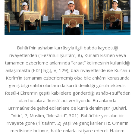
Buhârî’nin ashabın kurrâsıyla ilgili babda kaydettiği
rivayetlerden (“Feżâʾilü’l-Ḳurʾân”, 8), Kur’an’ı kısmen veya
tamamen ezberleme anlamında “kıraat” kelimesinin kullanıldığı
anlaşılmakta (EI2 [İng.], V, 129), bazı rivayetlerde ise Kur’ân-ı
Kerîm’in tamamını ezberlememiş olsa bile ahkâmı konusunda
geniş bilgi sahibi olanlara da kurrâ denildiği görülmektedir.
Resûl-i Ekrem’in çeşitli kabilelere gönderdiği ashâb-ı suffeden
olan hocalara “kurrâ” adı veriliyordu. Bu anlamda
Bi’rimaûne’de şehid edilenlere de kurrâ denilmiştir (Buhârî,
“Vitir”, 7; Müslim, “Mesâcid”, 301). Buhârî’de yer alan bir
rivayete göre (“İʿtiṣâm”, 2) yaşlı ve genç kāriler Hz. Ömer’in
meclisinde bulunur, halife onlarla istişare ederdi. Hakem